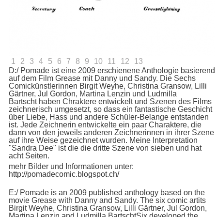
1
2
3
4
5
6
7
8
9
10
11
12
13
D:/ Pomade ist eine 2009 erschienene Anthologie basierend
auf dem Film Grease mit Danny und Sandy. Die Sechs
Comickünstlerinnen Birgit Weyhe, Christina Gransow, Lilli
Gärtner, Jul Gordon, Martina Lenzin und Ludmilla
Bartscht haben Chraktere entwickelt und Szenen des Films
zeichnerisch umgesetzt, so dass ein fantastische Geschicht
über Liebe, Hass und andere Schüler-Belange entstanden
ist. Jede Zeichnerin entwickelte ein paar Charaktere, die
dann von den jeweils anderen Zeichnerinnen in ihrer Szene
auf ihre Weise gezeichnet wurden. Meine Interpretation
"Sandra Dee" ist die die dritte Szene von sieben und hat
acht Seiten.
mehr Bilder und Informationen unter:
http://pomadecomic.blogspot.ch/
E:/
Pomade
is an 2009 published anthology based on the
movie
Grease
with Danny and Sandy. The six comic artits
Birgit Weyhe, Christina Gransow, Lilli Gärtner, Jul Gordon,
Martina Lenzin and Ludmilla BartschtSix developed the