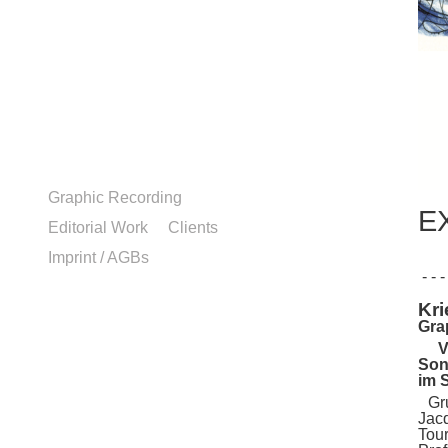
Graphic Recording
EX
Editorial Work
Clients
Imprint / AGBs
- - - 
Kr
Gra
Ve
Son
im 
Gr
Jacq
Tou