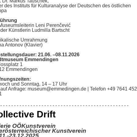
. Dr. Markus Tauschek,
er des Instituts für Kulturanalyse der Deutschen des östlichen
ropa
führung
Museumsleiterin Leni Perenčević
 der Künstlerin Ludmilla Bartscht
ikalische Umrahmung
ha Antonov (Klavier)
stellungsdauer: 21.06. –08.11.2026
adtmuseum Emmendingen
lossplatz 1
12 Emmendingen
nungszeiten:
twoch und Sonntag, 14 – 17 Uhr
 auf Anfrage: museum@emmedingen.de | Telefon +49 7641 452
1
- - - - - - - - - - - - - - - - - - - - - - - - - - - - - - - - - - - - - - - - - - - - - - -
llective Drift
lerie OÖKunstverein
rösterreichischer Kunstverein
11.-23.12.2025