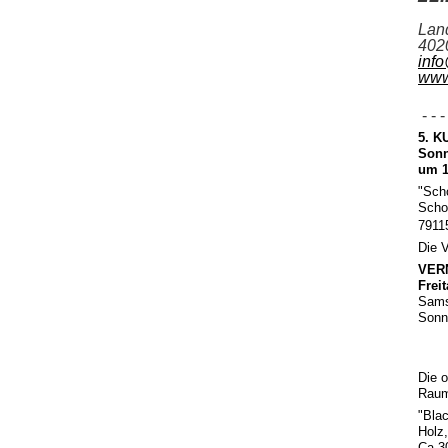
Lan
402
inf
www
- - - 
5. K
Sonn
um 1
"Sch
Scho
7911
Die V
VER
Frei
Sams
Sonnt
Die o
Raum
"Bla
Holz,
Ca 3