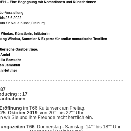
EH – Eine Begegnung mit Nomadinnen und Künstlerinnen
Up-Ausstellung
 bis 25.6.2023
m für Neue Kunst, Freiburg
 Windau, Künstlerin, Initiatorin
ang Windau, Sammler & Experte für antike nomadische Textilien
lerische Gastbeiträge:
 Amini
lla Bartscht
deh Jamshidi
an Hettmer
- - - - - - - - - - - - - - - - - - - - - - - - - - - - - - - - - - - - - - - - - - - - - - -
687
oducing :: 17
aufnahmen
Eröffnung
im T66 Kulturwerk am Freitag,
25
. Oktober 2019
,
von 20°° bis 22°° Uhr
n wir Sie und ihre Freunde recht herzlich ein.
nungszeiten T66
: Donnerstag - Samstag, 14°° bis 18°° Uhr