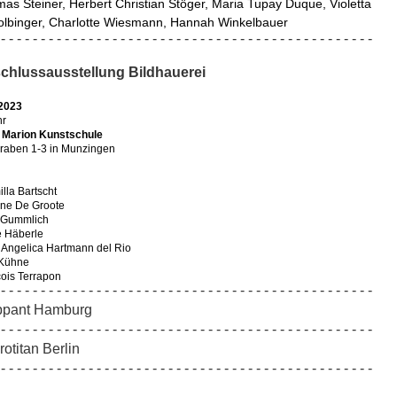
as Steiner, Herbert Christian Stöger, Maria Tupay Duque, Violetta 
lbinger, Charlotte Wiesmann, Hannah Winkelbauer
- - - - - - - - - - - - - - - - - - - - - - - - - - - - - - - - - - - - - - - - - - - - - - -
chlussausstellung Bildhauerei
.2023
hr
h Marion Kunstschule
raben 1-3 in Munzingen
lla Bartscht
yne De Groote
 Gummlich
e Häberle
 Angelica Hartmann del Rio
 Kühne
ois Terrapon
- - - - - - - - - - - - - - - - - - - - - - - - - - - - - - - - - - - - - - - - - - - - - - -
ppant Hamburg
- - - - - - - - - - - - - - - - - - - - - - - - - - - - - - - - - - - - - - - - - - - - - - -
otitan Berlin
- - - - - - - - - - - - - - - - - - - - - - - - - - - - - - - - - - - - - - - - - - - - - - -