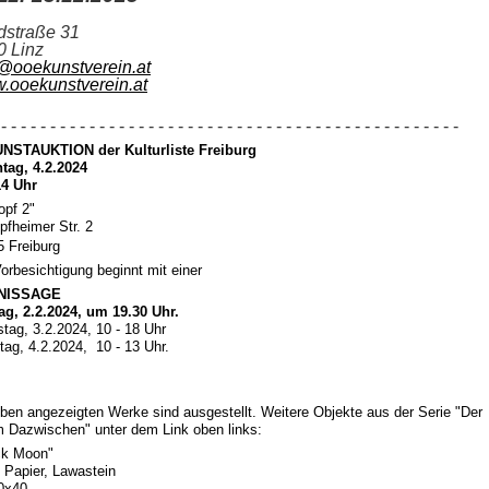
dstraße 31
0 Linz
o@ooekunstverein.at
.ooekunstverein.at
- - - - - - - - - - - - - - - - - - - - - - - - - - - - - - - - - - - - - - - - - - - - - - -
UNSTAUKTION der Kulturliste Freiburg
tag, 4.2.2024
4 Uhr
opf 2"
pfheimer Str. 2
5 Freiburg
orbesichtigung beginnt mit einer
NISSAGE
tag, 2.2.2024, um 19.30 Uhr.
tag, 3.2.2024, 10 - 18 Uhr
ag, 4.2.2024, 10 - 13 Uhr.
ben angezeigten Werke sind ausgestellt. Weitere Objekte aus der Serie "Der
 Dazwischen" unter dem Link oben links:
ck Moon"
 Papier, Lawastein
0x40