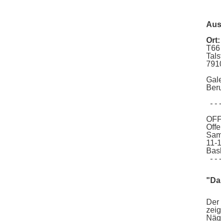
(o
An
Aus
Ort:
T66
Tals
791
Gal
Ber
- - - 
OFF
Off
Sam
11-
Basl
- - - 
"Da
Der 
zeig
Näge