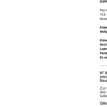
SOFR
Pop-
15.6.
Museu
Katja
Wolfg
Künst
Sevil
Ludmi
Fari
Ev v
- - - 
N° 
intr
Neu
Zur
den
lade
Öff