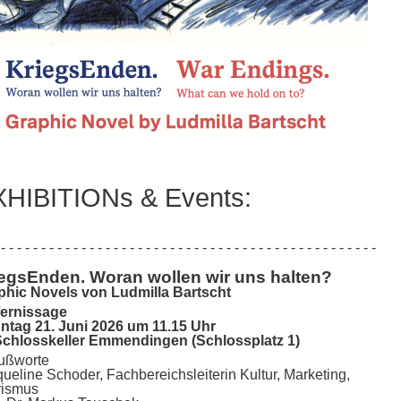
HIBITIONs & Events:
- - - - - - - - - - - - - - - - - - - - - - - - - - - - - - - - - - - - - - - - - - - - - - -
iegsEnden. Woran wollen wir uns halten?
phic Novels von Ludmilla Bartscht
rnissage
ntag 21. Juni 2026 um 11.15 Uhr
Schlosskeller Emmendingen (Schlossplatz 1)
ußworte
ueline Schoder, Fachbereichsleiterin Kultur, Marketing,
rismus