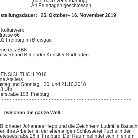
der nach Vereinbarung).
 Feiertagen geschlossen.
stellungsdauer: 25. Oktober– 16. November 2019
 Kulturwerk
trasse 66
02 Freiburg im Breisgau
erie des BBK
ufsverband Bildender Künstler Südbaden
- - - - - - - - - - - - - - - - - - - - - - - - - - - - - - - - - - - - - - - - - - - - - - -
ENSICHTLICH 2018
ene Ateliers
stag und Sonntag 20. und 21.10.2018
18 Uhr
erstraße 103, Freiburg
- - - - - - - - - - - - - - - - - - - - - - - - - - - - - - - - - - - - - - - - - - - - - - -
 zwischen die ganze Welt"
Bildhauer Johannes Hepp und die Zeichnerin Ludmilla Bartsch
en ihre Arbeiten in der ehemaligen Schlosserei Fuchs in der
leseestraße 26 in Freiburg. Der Raum befindet sich in einem