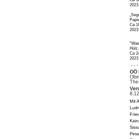
2023
„Seg
Papie
Ca 1
2023
"Was
Holz
Ca 2
2023
- - - 
OÖ 
Ober
The 
Ver
8.1
Mit 
Ludm
Frie
Kain
Siss
Pese