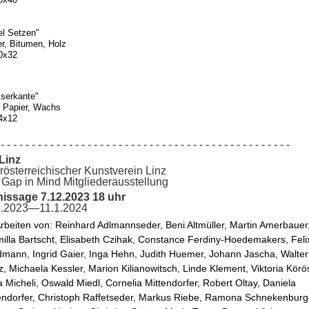
el Setzen"
r, Bitumen, Holz
0x32
serkante"
, Papier, Wachs
4x12
- - - - - - - - - - - - - - - - - - - - - - - - - - - - - - - - - - - - - - - - - - - - - - -
Linz
österreichischer Kunstverein Linz
Gap in Mind Mitgliederausstellung
nissage 7.12.2023 18 uhr
2.2023—11.1.2024
Arbeiten von: Reinhard Adlmannseder, Beni Altmüller, Martin Amerbauer,
illa Bartscht, Elisabeth Czihak, Constance Ferdiny-Hoedemakers, Felix
dmann, Ingrid Gaier, Inga Hehn, Judith Huemer, Johann Jascha, Walter 
z, Michaela Kessler, Marion Kilianowitsch, Linde Klement, Viktoria Körösi
a Micheli, Oswald Miedl, Cornelia Mittendorfer, Robert Oltay, Daniela 
ndorfer, Christoph Raffetseder, Markus Riebe, Ramona Schnekenburge