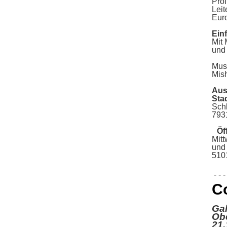
Prof
Leit
Eu
Ein
Mit 
und
Mus
Mis
Aus
St
Sch
793
Öff
Mit
und
510
- - - 
Co
Ga
Obe
21.