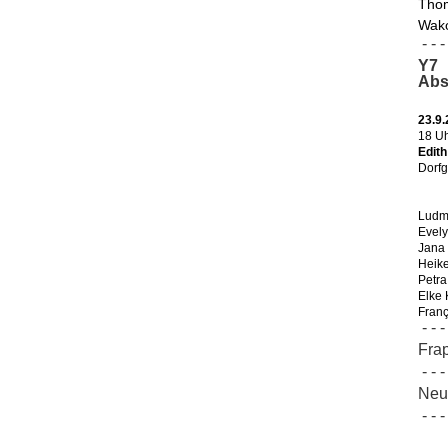
Thom
Wako
- - - 
Y7
Abs
23.9
18 U
Edit
Dorfg
Ludmi
Evel
Jana
Heik
Petra
Elke
Franç
- - - 
Fra
- - - 
Neur
- - - 