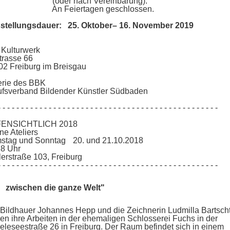
der nach Vereinbarung).
 Feiertagen geschlossen.
stellungsdauer: 25. Oktober– 16. November 2019
 Kulturwerk
trasse 66
02 Freiburg im Breisgau
erie des BBK
ufsverband Bildender Künstler Südbaden
- - - - - - - - - - - - - - - - - - - - - - - - - - - - - - - - - - - - - - - - - - - - - - -
ENSICHTLICH 2018
ene Ateliers
stag und Sonntag 20. und 21.10.2018
18 Uhr
erstraße 103, Freiburg
- - - - - - - - - - - - - - - - - - - - - - - - - - - - - - - - - - - - - - - - - - - - - - -
 zwischen die ganze Welt"
Bildhauer Johannes Hepp und die Zeichnerin Ludmilla Bartsch
en ihre Arbeiten in der ehemaligen Schlosserei Fuchs in der
leseestraße 26 in Freiburg. Der Raum befindet sich in einem