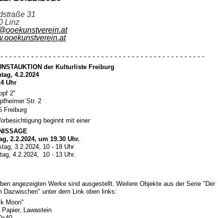
dstraße 31
0 Linz
o@ooekunstverein.at
.ooekunstverein.at
- - - - - - - - - - - - - - - - - - - - - - - - - - - - - - - - - - - - - - - - - - - - - - -
UNSTAUKTION der Kulturliste Freiburg
tag, 4.2.2024
4 Uhr
opf 2"
pfheimer Str. 2
5 Freiburg
orbesichtigung beginnt mit einer
NISSAGE
tag, 2.2.2024, um 19.30 Uhr.
tag, 3.2.2024, 10 - 18 Uhr
ag, 4.2.2024, 10 - 13 Uhr.
ben angezeigten Werke sind ausgestellt. Weitere Objekte aus der Serie "Der
 Dazwischen" unter dem Link oben links:
ck Moon"
 Papier, Lawastein
0x40