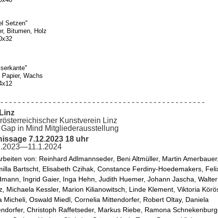
el Setzen"
r, Bitumen, Holz
0x32
serkante"
, Papier, Wachs
4x12
- - - - - - - - - - - - - - - - - - - - - - - - - - - - - - - - - - - - - - - - - - - - - - -
Linz
österreichischer Kunstverein Linz
Gap in Mind Mitgliederausstellung
nissage 7.12.2023 18 uhr
2.2023—11.1.2024
Arbeiten von: Reinhard Adlmannseder, Beni Altmüller, Martin Amerbauer,
illa Bartscht, Elisabeth Czihak, Constance Ferdiny-Hoedemakers, Felix
dmann, Ingrid Gaier, Inga Hehn, Judith Huemer, Johann Jascha, Walter 
z, Michaela Kessler, Marion Kilianowitsch, Linde Klement, Viktoria Körösi
a Micheli, Oswald Miedl, Cornelia Mittendorfer, Robert Oltay, Daniela 
ndorfer, Christoph Raffetseder, Markus Riebe, Ramona Schnekenburge