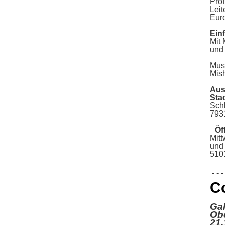
Prof
Leit
Eu
Ein
Mit 
und
Mus
Mis
Aus
St
Sch
793
Öff
Mit
und
510
- - - 
Co
Ga
Obe
21.