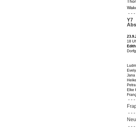
Thom
Wako
- - - 
Y7
Abs
23.9
18 U
Edit
Dorfg
Ludmi
Evel
Jana
Heik
Petra
Elke
Franç
- - - 
Fra
- - - 
Neur
- - - 