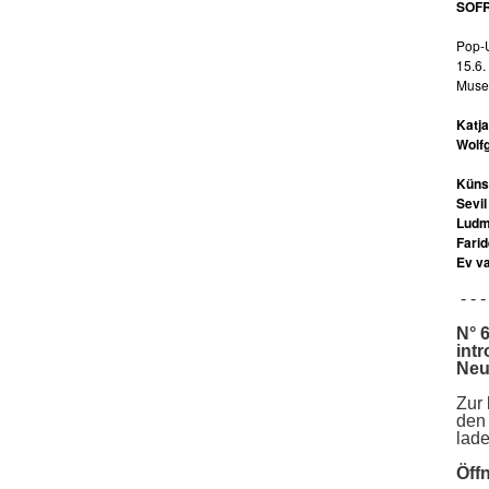
SOFR
Pop-
15.6.
Museu
Katja
Wolfg
Künst
Sevil
Ludmi
Fari
Ev v
- - - 
N° 
intr
Neu
Zur
den
lade
Öff