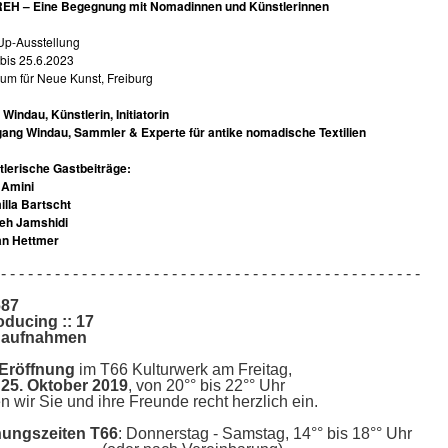
EH – Eine Begegnung mit Nomadinnen und Künstlerinnen
Up-Ausstellung
 bis 25.6.2023
m für Neue Kunst, Freiburg
 Windau, Künstlerin, Initiatorin
ang Windau, Sammler & Experte für antike nomadische Textilien
lerische Gastbeiträge:
 Amini
lla Bartscht
deh Jamshidi
an Hettmer
- - - - - - - - - - - - - - - - - - - - - - - - - - - - - - - - - - - - - - - - - - - - - - -
687
oducing :: 17
aufnahmen
Eröffnung
im T66 Kulturwerk am Freitag,
25
. Oktober 2019
,
von 20°° bis 22°° Uhr
n wir Sie und ihre Freunde recht herzlich ein.
nungszeiten T66
: Donnerstag - Samstag, 14°° bis 18°° Uhr