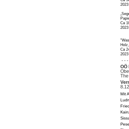
2023
„Seg
Papie
Ca 1
2023
"Was
Holz
Ca 2
2023
- - - 
OÖ 
Ober
The 
Ver
8.1
Mit 
Ludm
Frie
Kain
Siss
Pese