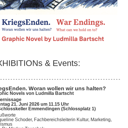
HIBITIONs & Events:
- - - - - - - - - - - - - - - - - - - - - - - - - - - - - - - - - - - - - - - - - - - - - - -
iegsEnden. Woran wollen wir uns halten?
phic Novels von Ludmilla Bartscht
rnissage
ntag 21. Juni 2026 um 11.15 Uhr
Schlosskeller Emmendingen (Schlossplatz 1)
ußworte
ueline Schoder, Fachbereichsleiterin Kultur, Marketing,
rismus