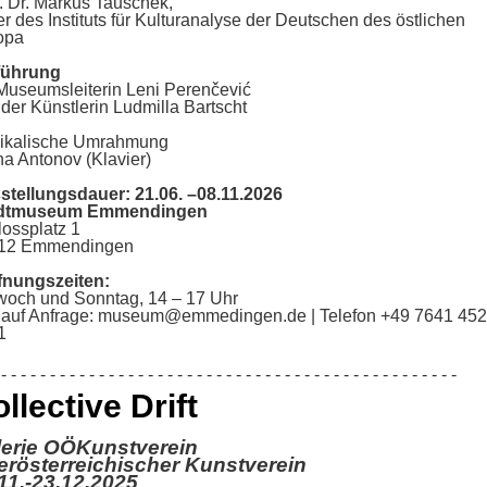
. Dr. Markus Tauschek,
er des Instituts für Kulturanalyse der Deutschen des östlichen
ropa
führung
Museumsleiterin Leni Perenčević
 der Künstlerin Ludmilla Bartscht
ikalische Umrahmung
ha Antonov (Klavier)
stellungsdauer: 21.06. –08.11.2026
adtmuseum Emmendingen
lossplatz 1
12 Emmendingen
nungszeiten:
twoch und Sonntag, 14 – 17 Uhr
 auf Anfrage: museum@emmedingen.de | Telefon +49 7641 452
1
- - - - - - - - - - - - - - - - - - - - - - - - - - - - - - - - - - - - - - - - - - - - - - -
llective Drift
lerie OÖKunstverein
rösterreichischer Kunstverein
11.-23.12.2025