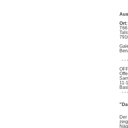
(o
An
Aus
Ort:
T66
Tals
791
Gal
Ber
- - - 
OFF
Off
Sam
11-
Basl
- - - 
"Da
Der 
zeig
Näge