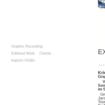
Graphic Recording
EX
Editorial Work
Clients
Imprint / AGBs
- - - 
Kr
Gra
Ve
Son
im 
Gr
Jacq
Tou