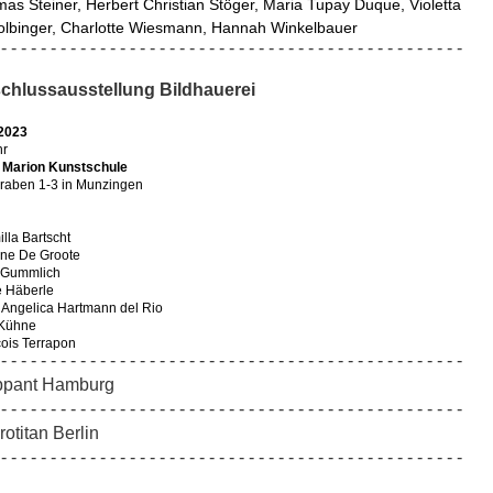
as Steiner, Herbert Christian Stöger, Maria Tupay Duque, Violetta 
lbinger, Charlotte Wiesmann, Hannah Winkelbauer
- - - - - - - - - - - - - - - - - - - - - - - - - - - - - - - - - - - - - - - - - - - - - - -
chlussausstellung Bildhauerei
.2023
hr
h Marion Kunstschule
raben 1-3 in Munzingen
lla Bartscht
yne De Groote
 Gummlich
e Häberle
 Angelica Hartmann del Rio
 Kühne
ois Terrapon
- - - - - - - - - - - - - - - - - - - - - - - - - - - - - - - - - - - - - - - - - - - - - - -
ppant Hamburg
- - - - - - - - - - - - - - - - - - - - - - - - - - - - - - - - - - - - - - - - - - - - - - -
otitan Berlin
- - - - - - - - - - - - - - - - - - - - - - - - - - - - - - - - - - - - - - - - - - - - - - -