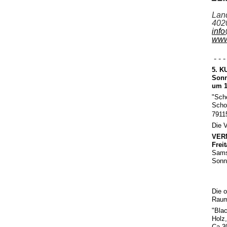
Lan
402
inf
www
- - - 
5. K
Sonn
um 1
"Sch
Scho
7911
Die V
VER
Frei
Sams
Sonnt
Die o
Raum
"Bla
Holz,
Ca 3