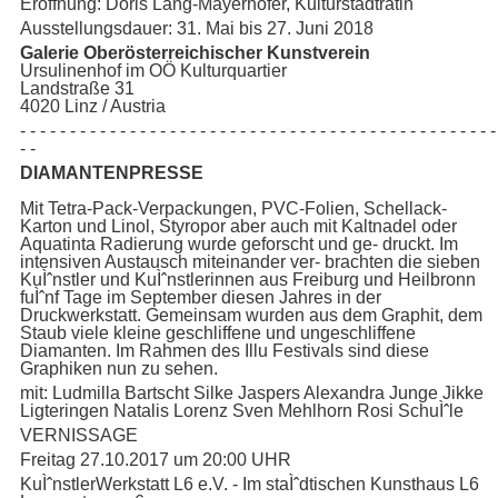
Eröffnung: Doris Lang-Mayerhofer, Kulturstadträtin
Ausstellungsdauer: 31. Mai bis 27. Juni 2018
Galerie Oberösterreichischer Kunstverein
Ursulinenhof im OÖ Kulturquartier
Landstraße 31
4020 Linz / Austria
- - - - - - - - - - - - - - - - - - - - - - - - - - - - - - - - - - - - - - - - - - - - - - - -
- -
DIAMANTENPRESSE
Mit Tetra-Pack-Verpackungen, PVC-Folien, Schellack-
Karton und Linol, Styropor aber auch mit Kaltnadel oder
Aquatinta Radierung wurde geforscht und ge- druckt. Im
intensiven Austausch miteinander ver- brachten die sieben
KuÌˆnstler und KuÌˆnstlerinnen aus Freiburg und Heilbronn
fuÌˆnf Tage im September diesen Jahres in der
Druckwerkstatt. Gemeinsam wurden aus dem Graphit, dem
Staub viele kleine geschliffene und ungeschliffene
Diamanten. Im Rahmen des Illu Festivals sind diese
Graphiken nun zu sehen.
mit: Ludmilla Bartscht Silke Jaspers Alexandra Junge Jikke
Ligteringen Natalis Lorenz Sven Mehlhorn Rosi SchuÌˆle
VERNISSAGE
Freitag 27.10.2017 um 20:00 UHR
KuÌˆnstlerWerkstatt L6 e.V. - Im staÌˆdtischen Kunsthaus L6