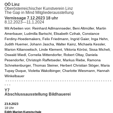
OÖ Linz
Oberösterreichischer Kunstverein Linz
The Gap in Mind Mitgliederausstellung
Vernissage 7.12.2023 18 uhr
8.12.2023—11.1.2024
Mit Arbeiten von: Reinhard Adlmannseder, Beni Altmüller, Martin 
Amerbauer, Ludmilla Bartscht, Elisabeth Czihak, Constance 
Ferdiny-Hoedemakers, Felix Friedmann, Ingrid Gaier, Inga Hehn, 
Judith Huemer, Johann Jascha, Walter Kainz, Michaela Kessler, 
Marion Kilianowitsch, Linde Klement, Viktoria Körösi, Sissa Micheli, 
Oswald Miedl, Cornelia Mittendorfer, Robert Oltay, Daniela 
Pesendorfer, Christoph Raffetseder, Markus Riebe, Ramona 
Schnekenburger, Thomas Steiner, Herbert Christian Stöger, Maria 
Tupay Duque, Violetta Wakolbinger, Charlotte Wiesmann, Hannah 
Winkelbauer
- - - - - - - - - - - - - - - - - - - - - - - - - - - - - - - - - - - - - - - - - - - - - - -
- - -
Y7
Abschlussausstellung Bildhauerei
23.9.2023
18 Uhr
Edith Marion Kunstschule