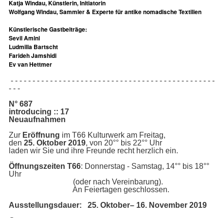
Katja Windau, Künstlerin, Initiatorin
Wolfgang Windau, Sammler & Experte für antike nomadische Textilien
Künstlerische Gastbeiträge:
Sevil Amini
Ludmilla Bartscht
Farideh Jamshidi
Ev van Hettmer
- - - - - - - - - - - - - - - - - - - - - - - - - - - - - - - - - - - - - - - - - - - - - - -
- - -
N° 687
introducing :: 17
Neuaufnahmen
Zur
Eröffnung
im T66 Kulturwerk am Freitag,
den
25
. Oktober 2019
,
von 20°° bis 22°° Uhr
laden wir Sie und ihre Freunde recht herzlich ein.
Öffnungszeiten T66
: Donnerstag - Samstag, 14°° bis 18°°
Uhr
(oder nach Vereinbarung).
An Feiertagen geschlossen.
Ausstellungsdauer: 25. Oktober– 16. November 2019