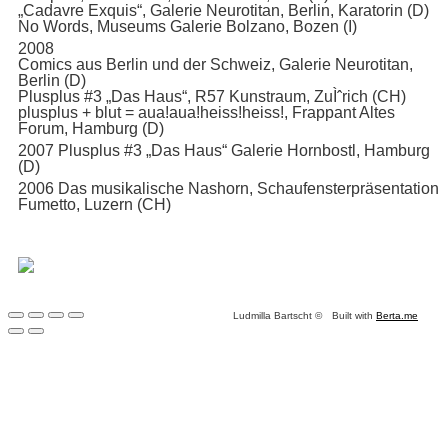
„Cadavre Exquis“, Galerie Neurotitan, Berlin, Karatorin (D)
No Words, Museums Galerie Bolzano, Bozen (I)
2008
Comics aus Berlin und der Schweiz, Galerie Neurotitan,
Berlin (D)
Plusplus #3 „Das Haus“, R57 Kunstraum, ZuÌˆrich (CH)
plusplus + blut = aua!aua!heiss!heiss!, Frappant Altes
Forum, Hamburg (D)
2007 Plusplus #3 „Das Haus“ Galerie Hornbostl, Hamburg
(D)
2006 Das musikalische Nashorn, Schaufensterpräsentation
Fumetto, Luzern (CH)
Ludmilla Bartscht ©
Built with
Berta.me