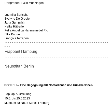
Dorfgraben 1-3 in Munzingen
Ludmilla Bartscht
Evelyne De Groote
Jana Gummlich
Heike Häberle
Petra Angelica Hartmann del Rio
Elke Kühne
François Terrapon
- - - - - - - - - - - - - - - - - - - - - - - - - - - - - - - - - - - - - - - - - - - - - - -
- - -
Frappant Hamburg
- - - - - - - - - - - - - - - - - - - - - - - - - - - - - - - - - - - - - - - - - - - - - - -
- - -
Neurotitan Berlin
- - - - - - - - - - - - - - - - - - - - - - - - - - - - - - - - - - - - - - - - - - - - - - -
- - -
SOFREH – Eine Begegnung mit Nomadinnen und Künstlerinnen
Pop-Up-Ausstellung
15.6. bis 25.6.2023
Museum für Neue Kunst, Freiburg