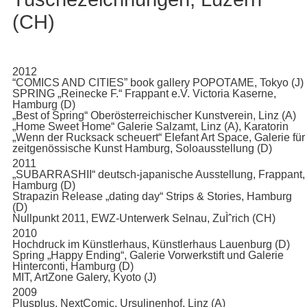
(CH)
2012
“COMICS AND CITIES” book gallery POPOTAME, Tokyo (J)
SPRING „Reinecke F.“ Frappant e.V. Victoria Kaserne,
Hamburg (D)
„Best of Spring“ Oberösterreichischer Kunstverein, Linz (A)
„Home Sweet Home“ Galerie Salzamt, Linz (A), Karatorin
„Wenn der Rucksack scheuert“ Elefant Art Space, Galerie für
zeitgenössische Kunst Hamburg, Soloausstellung (D)
2011
„SUBARRASHII“ deutsch-japanische Ausstellung, Frappant,
Hamburg (D)
Strapazin Release „dating day“ Strips & Stories, Hamburg
(D)
Nullpunkt 2011, EWZ-Unterwerk Selnau, ZuÌˆrich (CH)
2010
Hochdruck im Künstlerhaus, Künstlerhaus Lauenburg (D)
Spring „Happy Ending“, Galerie Vorwerkstift und Galerie
Hinterconti, Hamburg (D)
MIT, ArtZone Galery, Kyoto (J)
2009
Plusplus, NextComic, Ursulinenhof, Linz (A)