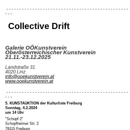
- - - - - - - - - - - - - - - - - - - - - - - - - - - - - - - - - - - - - - - - - - - - - - -
- - -
Collective Drift
Galerie OÖKunstverein
Oberösterreichischer Kunstverein
21.11.-23.12.2025
Landstraße 31
4020 Linz
info@ooekunstverein.at
www.ooekunstverein.at
- - - - - - - - - - - - - - - - - - - - - - - - - - - - - - - - - - - - - - - - - - - - - - -
- - -
5. KUNSTAUKTION der Kulturliste Freiburg
Sonntag, 4.2.2024
um 14 Uhr
"Schopf 2"
Schopfheimer Str. 2
79115 Freiburg